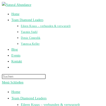
Zum
Inhalt
Home
springen
Team Diamond Leaders
Eileen Kraus – verbunden & verwurzelt
Yasmin Stahl
Deniz Cimenlik
Vanessa Keller
Blog
Events
Kontakt
Website-
Suche
umschalten
Menü
Schließen
Home
Team Diamond Leaders
Eileen Kraus – verbunden & verwurzelt