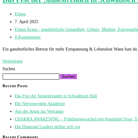
Beitrags-
Eileen
Autor:
Beitrag
7. April 2025
veröffentlicht:
Beitrags-
Eileen Kraus - ganzheitliche Gesundheit, Geburt, Mindset, Energiearbe
Kategorie:
Beitrags-
0 Kommentare
Kommentare:
Ein ganzheitliches Retreat für mehr Entspannung & Lebenslust Wann hast du
Weiterlesen
Das
Suchen
Fest
der
Suchen
Sinnesfreuden
Recent Posts
in
Das Fest der Sinnesfreuden in Schwäbisch Hall
Schwäbisch
Die Nervensystem Akademie
Hall
Aus der Angst ins Vertrauen
CHAKRA AWAKENING – Frühlingserwachen mit Kundalini Yoga, Ta
Die Diamond Leaders stellen sich vor
Recent Comments