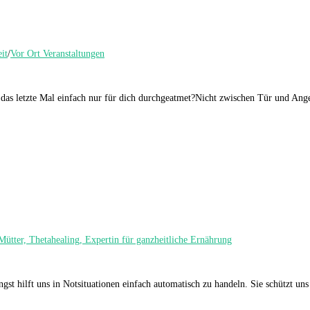
it
/
Vor Ort Veranstaltungen
 das letzte Mal einfach nur für dich durchgeatmet?Nicht zwischen Tür und An
 Mütter, Thetahealing, Expertin für ganzheitliche Ernährung
gst hilft uns in Notsituationen einfach automatisch zu handeln. Sie schützt uns