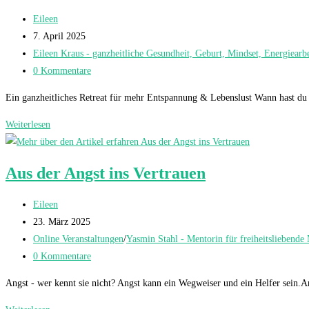
Beitrags-
Eileen
Autor:
Beitrag
7. April 2025
veröffentlicht:
Beitrags-
Eileen Kraus - ganzheitliche Gesundheit, Geburt, Mindset, Energiearbe
Kategorie:
Beitrags-
0 Kommentare
Kommentare:
Ein ganzheitliches Retreat für mehr Entspannung & Lebenslust Wann hast du
Weiterlesen
Das
Fest
der
Aus der Angst ins Vertrauen
Sinnesfreuden
in
Beitrags-
Eileen
Schwäbisch
Autor:
Beitrag
23. März 2025
Hall
veröffentlicht:
Beitrags-
Online Veranstaltungen
/
Yasmin Stahl - Mentorin für freiheitsliebende
Kategorie:
Beitrags-
0 Kommentare
Kommentare:
Angst - wer kennt sie nicht? Angst kann ein Wegweiser und ein Helfer sein.An