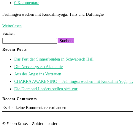
Kategorie:
Beitrags-
0 Kommentare
und
Kommentare:
Duftmagie
Frühlingserwachen mit Kundaliniyoga, Tanz und Duftmagie
Weiterlesen
Chakra
Suchen
Awakening
in
Suchen
Aalen
Recent Posts
Das Fest der Sinnesfreuden in Schwäbisch Hall
Die Nervensystem Akademie
Aus der Angst ins Vertrauen
CHAKRA AWAKENING – Frühlingserwachen mit Kundalini Yoga, Ta
Die Diamond Leaders stellen sich vor
Recent Comments
Es sind keine Kommentare vorhanden.
© Eileen Kraus – Golden Leaders