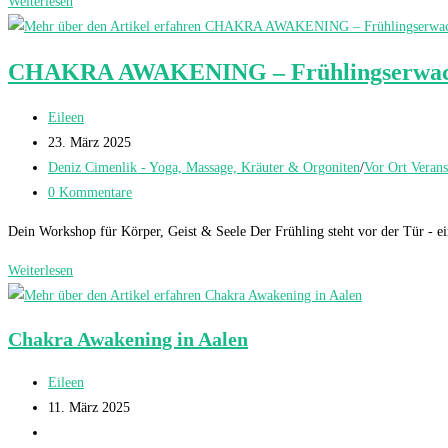
Weiterlesen
Aus
der
Angst
CHAKRA AWAKENING – Frühlingserwachen
ins
Vertrauen
Beitrags-
Eileen
Autor:
Beitrag
23. März 2025
veröffentlicht:
Beitrags-
Deniz Cimenlik - Yoga, Massage, Kräuter & Orgoniten
/
Vor Ort Verans
Kategorie:
Beitrags-
0 Kommentare
Kommentare:
Dein Workshop für Körper, Geist & Seele Der Frühling steht vor der Tür
Weiterlesen
CHAKRA
AWAKENING
–
Chakra Awakening in Aalen
Frühlingserwachen
mit
Beitrags-
Eileen
Kundalini
Autor:
Beitrag
11. März 2025
Yoga,
veröffentlicht:
Beitrags-
Tanz