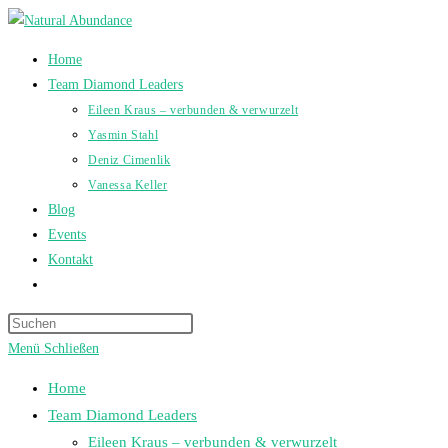
Zum
Inhalt
Home
springen
Team Diamond Leaders
Eileen Kraus – verbunden & verwurzelt
Yasmin Stahl
Deniz Cimenlik
Vanessa Keller
Blog
Events
Kontakt
Website-
Suche
umschalten
Menü
Schließen
Home
Team Diamond Leaders
Eileen Kraus – verbunden & verwurzelt